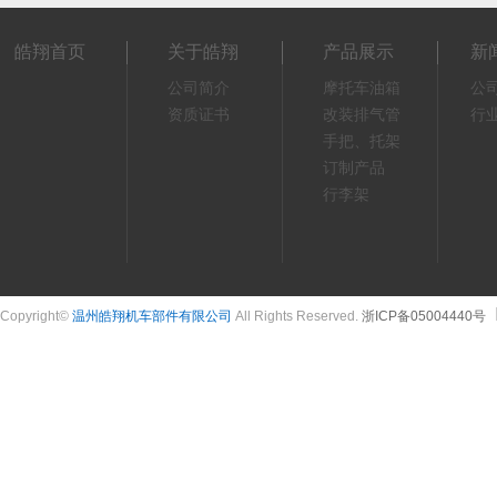
皓翔首页
关于皓翔
产品展示
新
公司简介
摩托车油箱
公
资质证书
改装排气管
行
手把、托架
订制产品
行李架
Copyright©
温州皓翔机车部件有限公司
All Rights Reserved.
浙ICP备05004440号