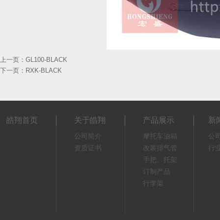
上一页：
GL100-BLACK
下一页：
RXK-BLACK
皓翔首页
关于皓翔
产品展示
新
公司简介
摩托车油箱
公
资质证书
改装排气管
行
手把、托架
订制产品
行李架