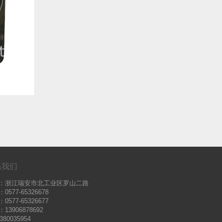
系我们
：浙江瑞安市北工业区罗山二路
0577-65326678
0577-65326677
13906878692
380035954