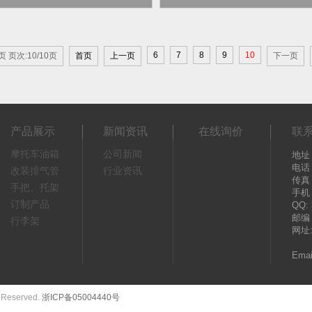
6
7
8
9
10
页 页次:10/10页
首页
上一页
下一页
产品展示
新闻资讯
在线询价
联
摩托车油箱
公司新闻
地址
电话：
改装排气管
行业资讯
传真：
手把、托架
手机：
订制产品
QQ: 
邮编：
行李架
网址
Emai
s Reserved.
浙ICP备05004440号