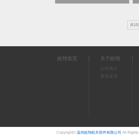
共10
皓翔首页
关于皓翔
公司简介
资质证书
Copyright©
温州皓翔机车部件有限公司
All Right