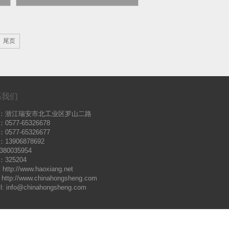
尾页
系我们
：浙江瑞安市北工业区罗山二路
0577-65326678
0577-65326677
13906878692
380035954
325204
:
http://www.haoxiang.net
http://www.chinahongsheng.com
l:
info@chinahongsheng.com