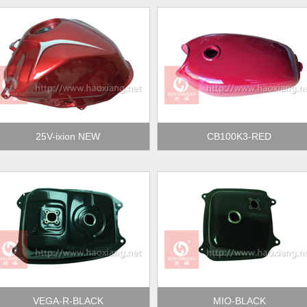
25V-ixion NEW
CB100K3-RED
VEGA-R-BLACK
MIO-BLACK