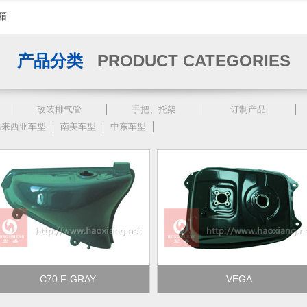
箱
产品分类
PRODUCT CATEGORIES
改装排气管
手把、托架
订制产品
马来西亚车型
南美车型
中东车型
C70.F-GRAY
VEGA